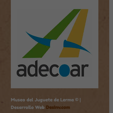
Museo del Juguete de Lerma © |
Desarrollo Web
DesInv.com